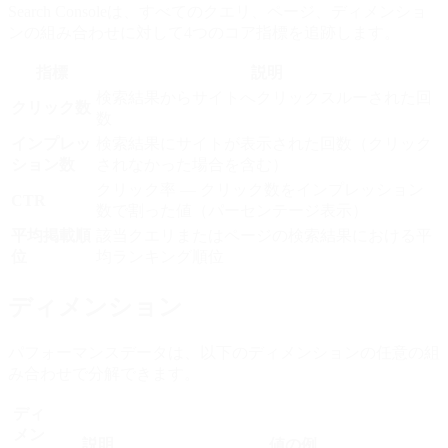
Search Consoleは、すべてのクエリ、ページ、ディメンショ
ンの組み合わせに対して4つのコア指標を追跡します。
指標
説明
検索結果からサイトへクリックスルーされた回
クリック数
数
インプレッ
検索結果にサイトが表示された回数（クリック
ション数
されなかった場合を含む）
クリック率 — クリック数をインプレッション
CTR
数で割った値（パーセンテージ表示）
平均掲載順
該当クエリまたはページの検索結果における平
位
均ランキング順位
ディメンション
パフォーマンスデータは、以下のディメンションの任意の組
み合わせで分解できます。
ディ
メン
説明
値の例