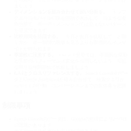
ましょう。
ディメンションを組み合わせて深い分析を。
「トップ
クエリのモバイルCTRを国別で表示して」のような複
合分析で、単一ディメンションでは見えないパターン
を発見できます。
比較期間を活用する。
「今月と先月を比較して」と聞
く方が、単一期間の数値を見るよりも実用的なインサ
イトが得られます。
季節性に注意する。
トレンド分析では、季節的な変動
と実際のパフォーマンス変化を混同しないよう、可能
な限り前年同期比で比較しましょう。
GA4とクロスリファレンスする。
Search Consoleのデー
タとGoogle Analytics 4を組み合わせて、検索クエリか
らサイト内行動、コンバージョンまでの全体像を把握
しましょう。
制限事項
Search Consoleのデータは、Googleの処理により2〜3日
の遅延があります。