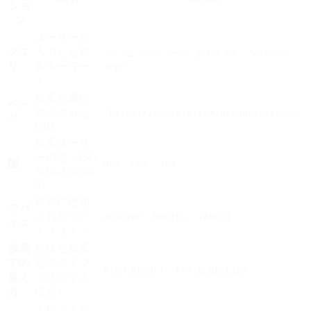
ショ
ン
ユーザーが
クエ
入力した検
、
"ランニングシューズ おすすめ"
"presso
リ
索キーワー
mcp"
ド
検索結果に
ペー
表示された
"https://example.com/products/shoes"
ジ
URL
検索ユーザ
ーの国（ISO
国
、
、
USA
GBR
JPN
3166-1 alpha-
3）
検索に使用
デバ
されたデバ
、
、
DESKTOP
MOBILE
TABLET
イス
イスタイプ
検索
特殊な検索
での
結果タイプ
、
RICH_RESULT
AMP_BLUE_LINK
見え
（該当する
方
場合）
トレンド分