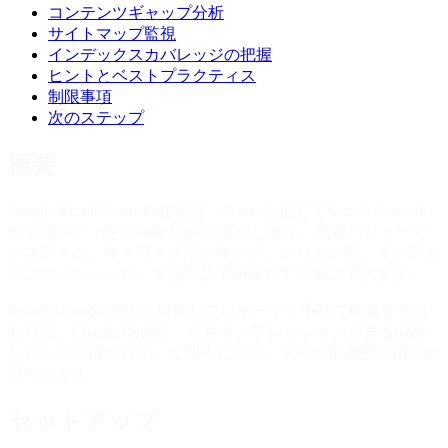
コンテンツギャップ分析
サイトマップ監視
インデックスカバレッジの把握
ヒントとベストプラクティス
制限事項
次のステップ
概要
Google Search Console連携は、Pressoを通じてSearch Console
のプロパティをClaude Codeに接続します。検索パフォーマ
ンスデータ、キーワードランキング、クリック率、インデッ
クスカバレッジに、自然言語で即座にアクセスできます。
Search ConsoleのUIを操作してレポートを手動で作成する代
わりに、Claude Codeに「今月インプレッションが最も減少
したページはどれ？」と聞くだけで、すぐに実用的な回答が
得られます。
セットアップ