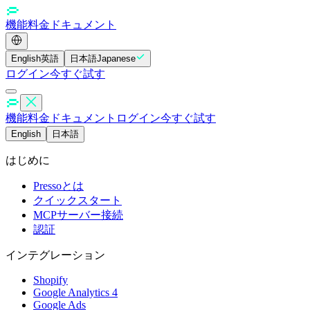
機能
料金
ドキュメント
English
英語
日本語
Japanese
ログイン
今すぐ試す
機能
料金
ドキュメント
ログイン
今すぐ試す
English
日本語
はじめに
Pressoとは
クイックスタート
MCPサーバー接続
認証
インテグレーション
Shopify
Google Analytics 4
Google Ads