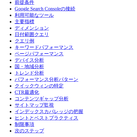
前提条件
Google Search Consoleの接続
利用可能なツール
主要指標
ディメンション
日付範囲クエリ
クエリ例
キーワードパフォーマンス
ページパフォーマンス
デバイス分析
国・地域分析
トレンド分析
パフォーマンス分析パターン
クイックウィンの特定
CTR最適化
コンテンツギャップ分析
サイトマップ監視
インデックスカバレッジの把握
ヒントとベストプラクティス
制限事項
次のステップ