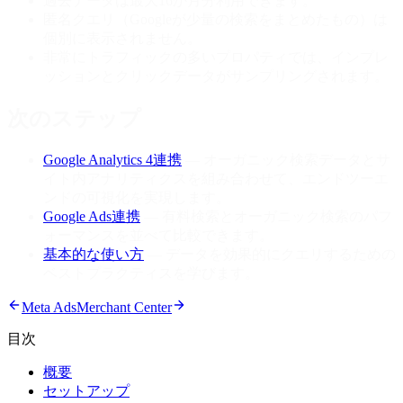
過去データは最大16か月分利用できます。
匿名クエリ（Googleが少量の検索をまとめたもの）は
個別に表示されません。
非常にトラフィックの多いプロパティでは、インプレ
ッションとクリックデータがサンプリングされます。
次のステップ
Google Analytics 4連携
— オーガニック検索データとサ
イト内アナリティクスを組み合わせて、エンドツーエ
ンドの可視化を実現します。
Google Ads連携
— 有料検索とオーガニック検索のパフ
ォーマンスを並べて比較できます。
基本的な使い方
— データを効果的にクエリするための
ベストプラクティスを学びます。
Meta Ads
Merchant Center
目次
概要
セットアップ