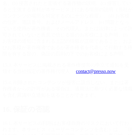
名、(b) 侵害されたと主張する著作物の説明、(c) 侵害してい
ると主張する資料が本サービス上にある場所の説明（当社が
コンテンツの場所を特定するのに十分な程度）、(d) お客様
の住所、電話番号、およびメールアドレス、(e) 問題となっ
ている使用が著作権者、その代理人、または法律によって許
可されていないと善意で信じる旨のお客様による声明、(f)
お客様の通知に含まれる上記の情報が正確であること、およ
びお客様が著作権者であるか著作権者を代表して行動する権
限を有する旨の、偽証の罰則の下でのお客様による声明。
15.3. 本サービスに掲載される著作権侵害の申立て通知を受
領する当社指定の著作権代理人：
contact@presso.now
15.4. 削除されたコンテンツが侵害に該当しない、または著
作権者からの許可がある場合は、適用法に基づく必要な情報
を含む異議申立通知を送ることができます。
16. 保証の否認
16.1. 本サービスの利用はお客様自身のリスクにおいて行わ
れます。本サービス（ユーザーコンテンツを含む）は、「現