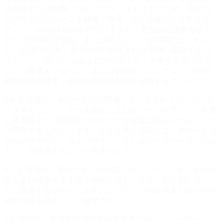
る言語または画像、(d) ハラスメントおよびいじめ：個人ま
たは特定のグループを威嚇、侮辱、または嫌がらせするコン
テンツ、(e) 偽情報およびなりすまし：意図的に誤解を招く
または詐欺的な情報、または個人もしくは組織のなりすま
し、(f) 違法行為：違法行為の助長または法律に違反するコ
ンテンツ、(g) スパムおよびマルウェア：不要な宣伝コンテ
ンツ、商業メッセージ、または有害なソフトウェア、(h) 知
的財産権の侵害：他者の知的財産権を侵害するコンテンツ。
6.4. お客様は、本サービスに関連して、スクレイピング、デ
ータマイニング、データ抽出、またはハーベスティングを含
む体系的または自動化されたデータ収集活動を行わないこと
に同意するものとします。かかる禁止活動には、本サービス
を他のサービス、ウェブサイト、またはデータベースへの入
力として使用することが含まれます。
6.5. お客様は、本サービスが生成したコンテンツを、その出
典および関連する文脈を明確に示すことなく再公開しないこ
とに同意するものとします。コンテンツの出典またはその作
成の性質を偽ることは厳禁です。
6.6. 当社は、本規約の遵守を確保するために、ユーザーコン