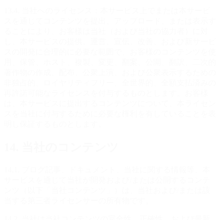
13.4. 当社へのライセンス：本サービス上でまたは本サービ
スを通じてコンテンツを提出、アップロード、または表示す
ることにより、お客様は当社（および当社の協力者）に対
し、本サービスの提供、運営、宣伝、改善、および新サービ
スの開発に合理的に必要な範囲で、お客様のコンテンツを使
用、保管、ホスト、複製、変更、翻案、公開、翻訳、二次的
著作物の作成、配布、公衆上演、および公衆表示するための
非独占的、ロイヤリティフリー、全世界的、全額支払済みの
再許諾可能なライセンスを付与するものとします。お客様
は、本サービスに提出するコンテンツについて、本ライセン
スを当社に付与するために必要な権利を有していることを表
明し保証するものとします。
14. 当社のコンテンツ
14.1. ブログ記事、ドキュメント、当社に関する情報等、本
サービスを通じて当社が開発および/または公開するコンテ
ンツ（以下「当社コンテンツ」）は、当社および/または該
当する第三者ライセンサーの所有物です。
14.2. 当社は当社コンテンツの完全性、正確性、および最新