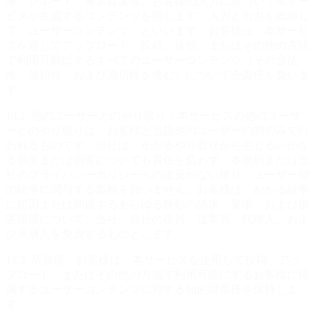
果、レポート、施策提案等、お客様の入力に基づいて本サー
ビスが生成するコンテンツを指します。入力と出力を総称し
て「ユーザーコンテンツ」といいます。お客様は、本サービ
スを通じてアップロード、投稿、送信、またはその他の方法
で利用可能にするすべてのユーザーコンテンツ（その合法
性、信頼性、および適切性を含む）について全責任を負いま
す。
13.2. 他のユーザーとのやり取り：本サービスの他のユーザ
ーとのやり取りは、お客様と当該他のユーザーの間のみで行
われるものです。当社は、かかるやり取りから生じるいかな
る損失または損害についても責任を負わず、本規約または当
社のプライバシーポリシーへの違反がない限り、ユーザー間
の紛争に関与する義務を負いません。お客様は、かかる紛争
に起因または関連するあらゆる種類の請求、要求、および損
害賠償について、当社、当社の役員、従業員、代理人、およ
び承継人を免責するものとします。
13.3. 所有権：お客様は、本サービスを使用して投稿、アッ
プロード、またはその他の方法で利用可能にするお客様に帰
属するユーザーコンテンツに対する知的財産権を保持しま
す。