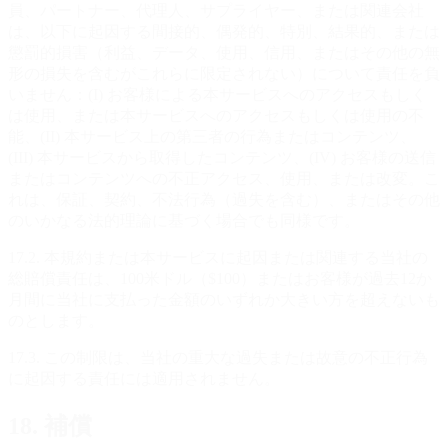
員、パートナー、代理人、サプライヤー、または関連会社
は、以下に起因する間接的、偶発的、特別、結果的、または
懲罰的損害（利益、データ、使用、信用、またはその他の無
形の損失を含むがこれらに限定されない）について責任を負
いません：(I) お客様による本サービスへのアクセスもしく
は使用、または本サービスへのアクセスもしくは使用の不
能、(II) 本サービス上の第三者の行為またはコンテンツ、
(III) 本サービスから取得したコンテンツ、(IV) お客様の送信
またはコンテンツへの不正アクセス、使用、または改変。こ
れは、保証、契約、不法行為（過失を含む）、またはその他
のいかなる法的理論に基づく場合でも同様です。
17.2. 本規約または本サービスに起因または関連する当社の
総賠償責任は、100米ドル（$100）またはお客様が過去12か
月間に当社に支払った金額のいずれか大きい方を超えないも
のとします。
17.3. この制限は、当社の重大な過失または故意の不正行為
に起因する責任には適用されません。
18. 補償