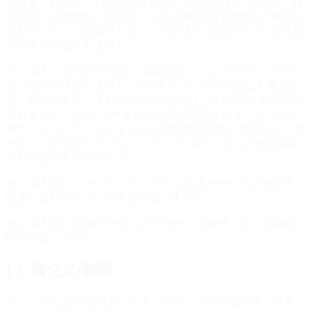
状有姿」および「利用可能な状態」で提供され、商品性、特
定目的への適合性、非侵害、または取引慣行の黙示の保証を
含むがこれらに限定されない、明示または黙示のいかなる種
類の保証もなされません。
16.2. 当社、当社の子会社、関連会社、およびライセンサー
は、以下を保証しません：(A) 本サービスが中断なく運営さ
れ、安全であり、または特定の時間もしくは場所で利用可能
であること、(B) エラーまたは欠陥が修正されること、(C)
本サービスにウイルスまたはその他の潜在的に有害なコンポ
ーネントが含まれていないこと、(D) 本サービスの利用結果
がお客様の要件を満たすこと。
16.3. 当社は、ジオブロッキングによる本サービスの利用不
能または制限について責任を負いません。
16.4. 当社は、連携サービスの可用性、正確性、または継続
性を保証しません。
17. 責任の制限
17.1. いかなる場合においても、当社、当社の取締役、従業