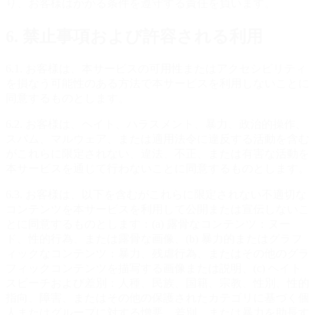
り、お客様はかかる条件を遵守する責任を負います。
6. 禁止事項および許容される利用
6.1. お客様は、本サービスの可用性またはアクセシビリティ
を損なう可能性のある方法で本サービスを利用しないことに
同意するものとします。
6.2. お客様は、ヘイト、ハラスメント、暴力、政治的操作、
スパム、マルウェア、または適用法令に違反する活動を含む
がこれらに限定されない、違法、不正、または有害な活動を
本サービスを通じて行わないことに同意するものとします。
6.3. お客様は、以下を含むがこれらに限定されない不適切な
コンテンツを本サービスを利用して公開または宣伝しないこ
とに同意するものとします：(a) 露骨なコンテンツ：ヌー
ド、性的行為、または露骨な画像、(b) 暴力的またはグラフ
ィックなコンテンツ：暴力、残虐行為、またはその他のグラ
フィックコンテンツを描写する画像または説明、(c) ヘイト
スピーチおよび差別：人種、民族、国籍、宗教、性別、性的
指向、障害、またはその他の保護されたカテゴリに基づく個
人またはグループに対する憎悪、差別、または暴力を助長す