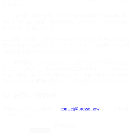
できません。
21.2. 可分性：本規約のいずれかの条項が無効または執行不
能と判断された場合、本規約の残りの条項は引き続き完全に
効力を有するものとします。
21.3. 権利不放棄：当社が本規約のいずれかの権利または条
項を行使または執行しなかったとしても、当該権利または条
項の放棄を構成するものではありません。
21.4. 電子通知：お客様は当社から電子的形式で通信を受け
取ることに同意し、当社が電子的に提供するすべての規約、
合意、通知、およびその他の通信が、書面で行われた場合に
満たされる法的要件を満たすことに同意するものとします。
22. お問い合わせ
本規約に関するご質問は、
contact@presso.now
までお問い合
わせください。