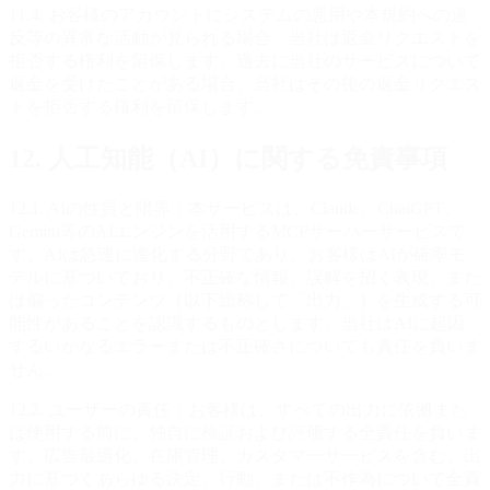
11.4. お客様のアカウントにシステムの悪用や本規約への違
反等の異常な活動が見られる場合、当社は返金リクエストを
拒否する権利を留保します。過去に当社のサービスについて
返金を受けたことがある場合、当社はその後の返金リクエス
トを拒否する権利を留保します。
12. 人工知能（AI）に関する免責事項
12.1. AIの性質と限界：本サービスは、Claude、ChatGPT、
Gemini等のAIエンジンを活用するMCPサーバーサービスで
す。AIは急速に進化する分野であり、お客様はAIが確率モ
デルに基づいており、不正確な情報、誤解を招く表現、また
は偏ったコンテンツ（以下総称して「出力」）を生成する可
能性があることを認識するものとします。当社はAIに起因
するいかなるエラーまたは不正確さについても責任を負いま
せん。
12.2. ユーザーの責任：お客様は、すべての出力に依拠また
は使用する前に、独自に検証および評価する全責任を負いま
す。広告最適化、在庫管理、カスタマーサービスを含む、出
力に基づくあらゆる決定、行動、または不作為について全責