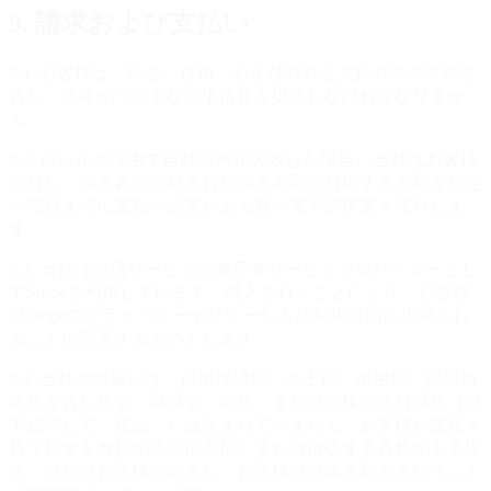
9. 請求および支払い
9.1. お客様は、氏名、住所、および有効な支払方法の詳細を
含む、正確かつ完全な請求情報を提供しなければなりませ
ん。
9.2. 何らかの理由で自動請求が失敗した場合、当社はお客様
に対し、請求書に記載された請求期間に対応する全額を指定
の期日までに支払う必要がある旨の電子請求書を発行しま
す。
9.3. 当社は決済サービスの第三者サービスプロバイダーとし
てStripeを利用しています。購入を行うことにより、お客様
はStripeのプライバシーポリシーおよび利用規約に拘束され
ることに同意するものとします。
9.4. 当社の料金には、付加価値税、売上税、使用税、源泉徴
収税を含む税金、賦課金、関税、または同様の政府課税（以
下総称して「税金」）は含まれていません。お客様が責任を
負う税金を当社が法的に支払いまたは徴収する義務がある場
合、当社はお客様に請求し、お客様は当該金額を支払うこと