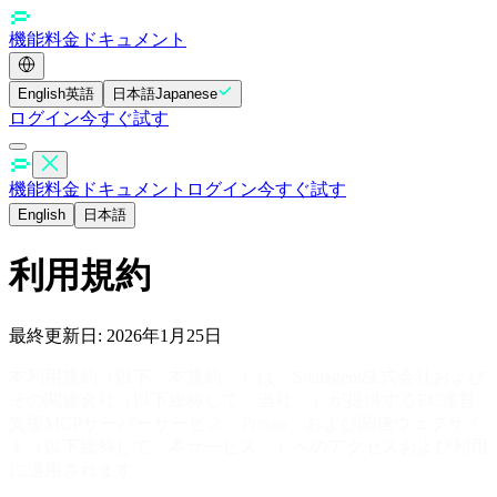
機能
料金
ドキュメント
English
英語
日本語
Japanese
ログイン
今すぐ試す
機能
料金
ドキュメント
ログイン
今すぐ試す
English
日本語
利用規約
最終更新日: 2026年1月25日
本利用規約（以下「本規約」）は、Stellagent株式会社および
その関連会社（以下総称して「当社」）が提供するEC運営
支援MCPサーバーサービス「Presso」および関連ウェブサイ
ト（以下総称して「本サービス」）へのアクセスおよび利用
に適用されます。