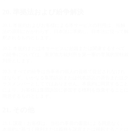
20. 準拠法および紛争解決
20.1. 本規約およびお客様による本サービスの利用は、抵触
法の原則にかかわらず、日本法に準拠し、日本法に従って解
釈されるものとします。
20.2. 本規約または本サービスに起因または関連するすべて
の紛争については、東京地方裁判所を第一審の専属的管轄裁
判所とします。
20.3. すべての紛争は当事者の個人の資格で提起されなけれ
ばならず、いかなる集団訴訟または代表訴訟の原告またはク
ラスメンバーとしてではありません。本規約に同意すること
により、お客様は集団訴訟に参加する権利を放棄することに
同意するものとします。
21. その他
21.1. 譲渡：お客様は、当社の事前の書面による同意なく、
本規約に基づく権利または義務を譲渡または移転することは