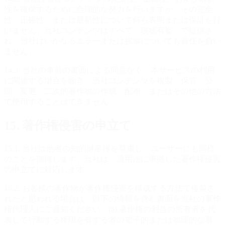
性を確保するために合理的な努力を行いますが、その完全
性、正確性、または最新性について何ら表明または保証を行
いません。当社コンテンツはすべて「現状有姿」で提供さ
れ、当社はいかなるエラーまたは脱漏についても責任を負い
ません。
14.3. 当社の事前の書面による同意なく、本サービスの利用
に関連する場合を除き、当社コンテンツを複製、保管、公
開、変更、二次的著作物の作成、配布、またはその他の方法
で使用することはできません。
15. 著作権侵害の申立て
15.1. 当社は他者の知的財産権を尊重し、ユーザーにも同様
のことを期待します。当社は、適用法に準拠した著作権侵害
の申立てに対応します。
15.2. お客様の著作物が著作権侵害を構成する方法で複製さ
れたと思われる場合は、以下の情報を含む書面を当社の著作
権代理人にご通知ください：(a) 著作権の利益の所有者を代
表して行動する権限を有する者の電子的または物理的な署